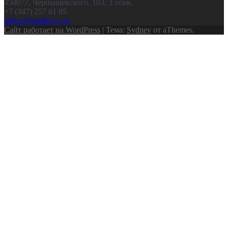
450077, Чернышевского, 103, 3 этаж.
+7 (347) 257 61 85
office@intellect-c.ru
Сайт работает на WordPress
|
Тема:
Sydney
от aThemes.