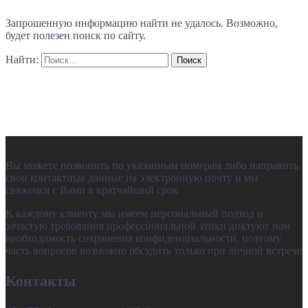
Запрошенную информацию найти не удалось. Возможно,
будет полезен поиск по сайту.
Найти:
Вы можете позвонить по указанным номерам либо направить
свои контактные данные на электронную почту и мы
свяжемся с Вами в кратчайший срок
К каждому клиенту мы имеем персональный подход и
зачастую требования профессиональной этики диктуют нам
необходимость сохранения конфиденциальности, поэтому
часть вопросов возможно обсудить только при личной встрече
Контакты