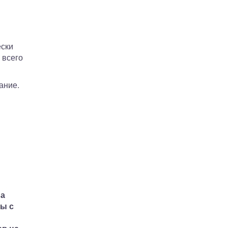
ески
 всего
ание.
ва
ры с