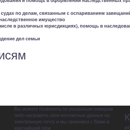
едования и помощь в оформлении наследственных пр
 судах по делам, связанным с оспариванием завещани
 наследственное имущество
числе в различных юрисдикциях), помощь в наследов
ждение дел семьи
писям
Вы можете позвонить по указанным номерам
К
либо направить свои контактные данные на
электронную почту и мы свяжемся с Вами в
45
кратчайший срок