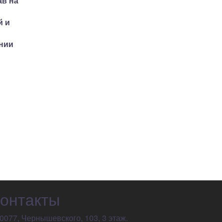
ав на
й и
ании
онтакты
0077, Чернышевского, 103, 3 этаж.